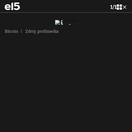
1
/
1
Bitcoin
|
Zdroj: profimedia