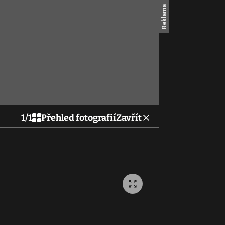
1
/
1
Přehled fotografií
Zavřít