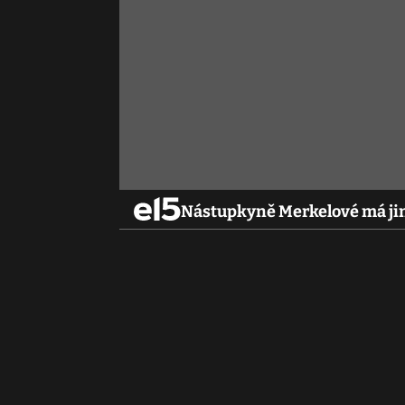
Nástupkyně Merkelové má jin