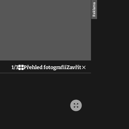
1
/
3
Přehled fotografií
Zavřít