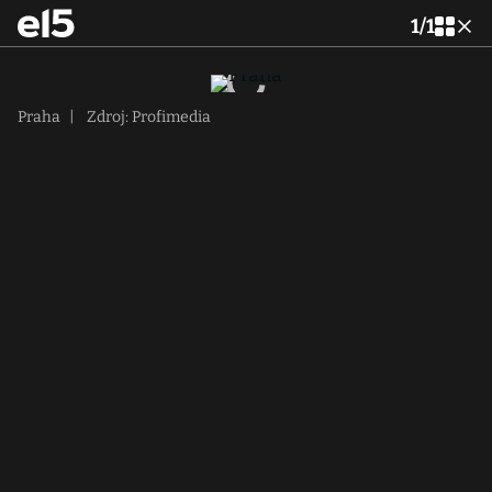
1
/
1
Praha
|
Zdroj: Profimedia