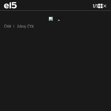
1
/
1
ČNB
|
Zdroj: ČTK