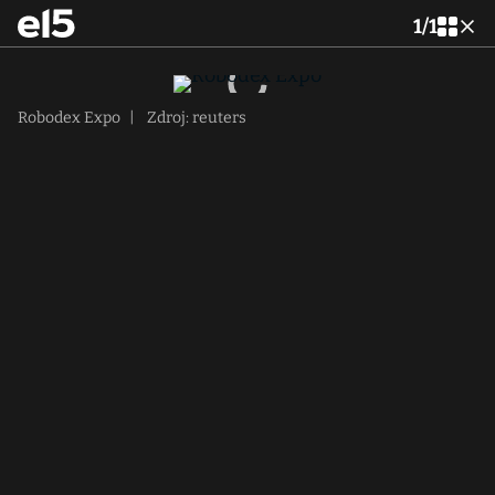
1
/
1
Robodex Expo
|
Zdroj: reuters