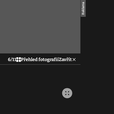
6
/
11
Přehled fotografií
Zavřít