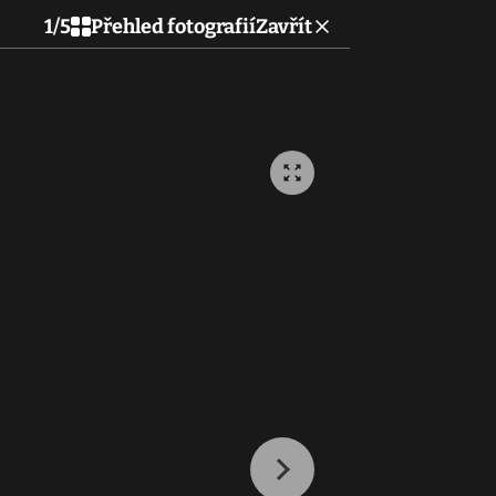
1
/
5
Přehled fotografií
Zavřít