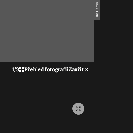
1
/
3
Přehled fotografií
Zavřít