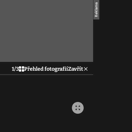
1
/
3
Přehled fotografií
Zavřít