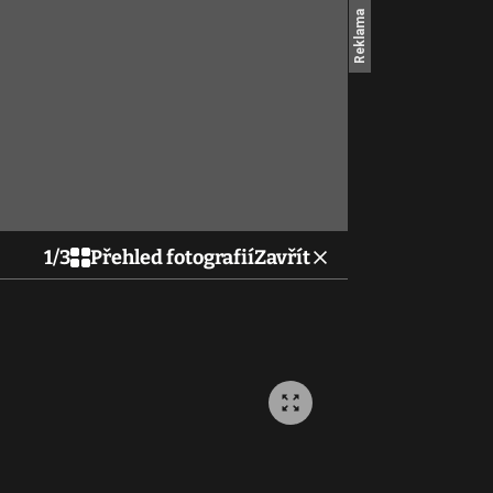
1
/
3
Přehled fotografií
Zavřít