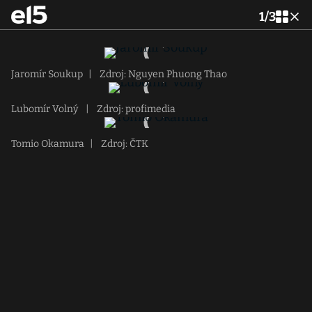
1
/
3
Jaromír Soukup
|
Zdroj: Nguyen Phuong Thao
Lubomír Volný
|
Zdroj: profimedia
Tomio Okamura
|
Zdroj: ČTK