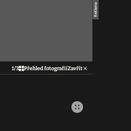
1
/
3
Přehled fotografií
Zavřít