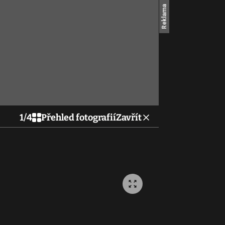
1
/
4
Přehled fotografií
Zavřít