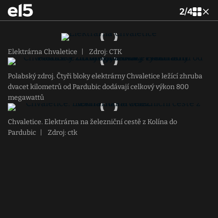
2
/
4
Elektrárna Chvaletice
|
Zdroj: CTK
Polabský zdroj. Čtyři bloky elektrárny Chvaletice ležící zhruba
dvacet kilometrů od Pardubic dodávají celkový výkon 800
megawattů
Chvaletice. Elektrárna na železniční cestě z Kolína do
Pardubic
|
Zdroj: ctk