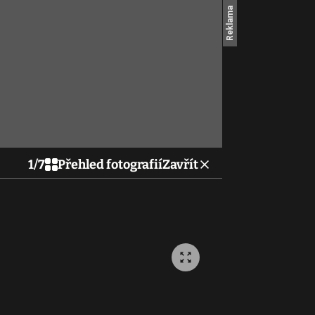
1
/
7
Přehled fotografií
Zavřít