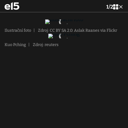
1
/
2
Ilustrační foto
|
Zdroj: CC BY SA 2.0: Aslak Raanes via Flickr
Kuo Pching
|
Zdroj: reuters