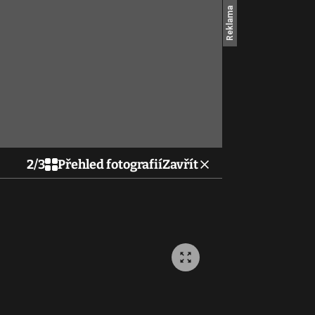
2
/
3
Přehled fotografií
Zavřít