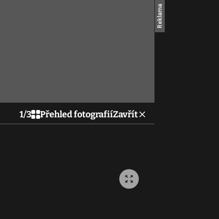
1
/
3
Přehled fotografií
Zavřít