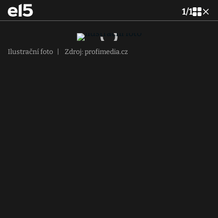
1
/
1
Ilustrační foto
|
Zdroj: profimedia.cz