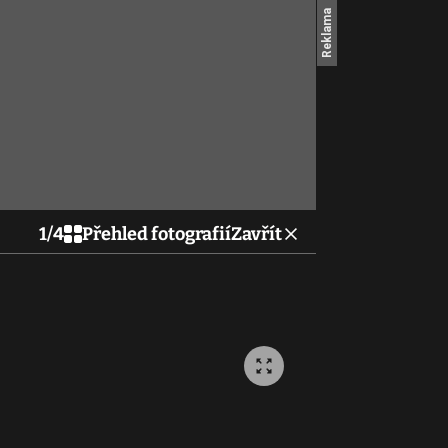
1
/
4
Přehled fotografií
Zavřít