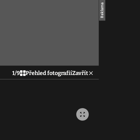
1
/
9
Přehled fotografií
Zavřít