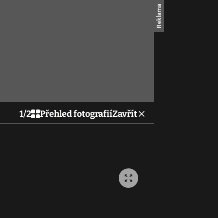
1
/
2
Přehled fotografií
Zavřít