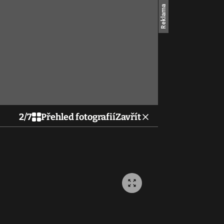
2
/
7
Přehled fotografií
Zavřít