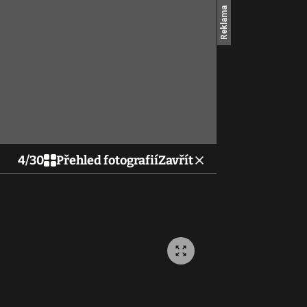
4
/
30
Přehled fotografií
Zavřít