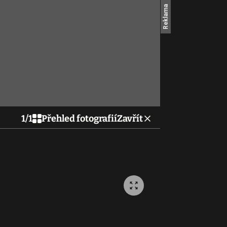
1
/
1
Přehled fotografií
Zavřít