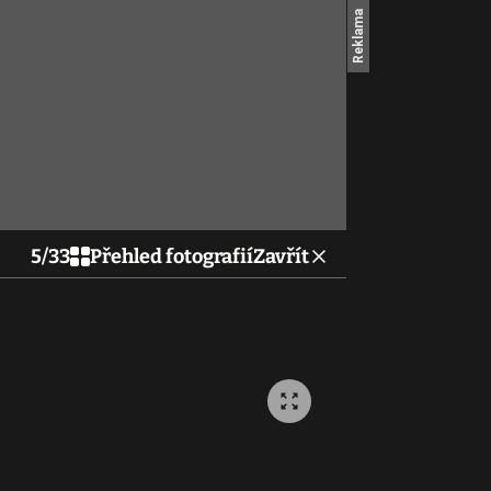
5
/
33
Přehled fotografií
Zavřít