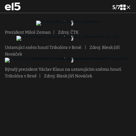
5
/
7
Prezident Miloš Zeman
|
Zdroj: ČTK
Ustavující sněm hnutí Trikolóra v Brně.
|
Zdroj: Blesk:Jiří
Nováček
Bývalý prezident Václav Klaus na ustavujícím sněmu hnutí
Trikolóra v Brně
|
Zdroj: Blesk:Jiří Nováček