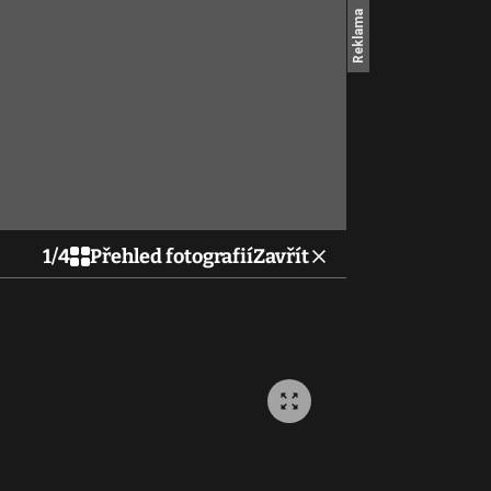
1
/
4
Přehled fotografií
Zavřít