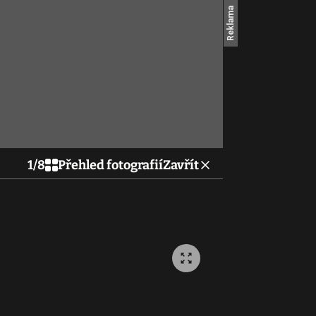
1
/
8
Přehled fotografií
Zavřít