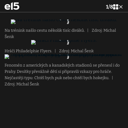
1
/
8
Na trénink našlo cestu několik tisíc diváků.
|
Zdroj: Michal
Šenk
Hráči Philadelphie Flyers.
|
Zdroj: Michal Šenk
Fenomén z amerických a kanadských stadionů se přenesl i do
Prahy. Desítky převážně dětí si připravili vzkazy pro hráče.
Nejčastěji typu: Chtěl bych puk nebo chtěl bych hokejku.
|
Zdroj: Michal Šenk