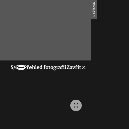
5
/
6
Přehled fotografií
Zavřít