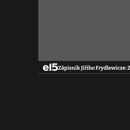
Zápisník Jiřího Frydlewicze: