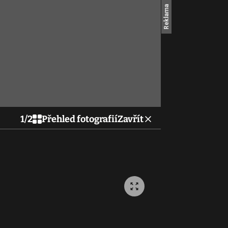
1
/
2
Přehled fotografií
Zavřít