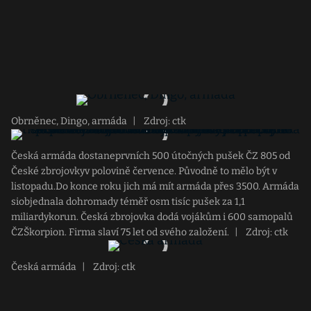
Obrněnec, Dingo, armáda
|
Zdroj: ctk
Česká armáda dostaneprvních 500 útočných pušek ČZ 805 od
České zbrojovkyv polovině července. Původně to mělo být v
listopadu.Do konce roku jich má mít armáda přes 3500. Armáda
siobjednala dohromady téměř osm tisíc pušek za 1,1
miliardykorun. Česká zbrojovka dodá vojákům i 600 samopalů
ČZŠkorpion. Firma slaví 75 let od svého založení.
|
Zdroj: ctk
Česká armáda
|
Zdroj: ctk