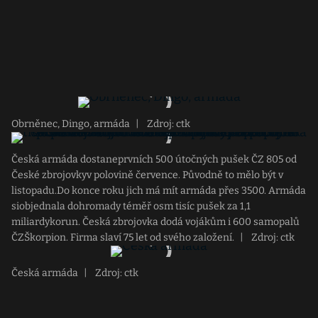
Obrněnec, Dingo, armáda
|
Zdroj: ctk
Česká armáda dostaneprvních 500 útočných pušek ČZ 805 od
České zbrojovkyv polovině července. Původně to mělo být v
listopadu.Do konce roku jich má mít armáda přes 3500. Armáda
siobjednala dohromady téměř osm tisíc pušek za 1,1
miliardykorun. Česká zbrojovka dodá vojákům i 600 samopalů
ČZŠkorpion. Firma slaví 75 let od svého založení.
|
Zdroj: ctk
Česká armáda
|
Zdroj: ctk