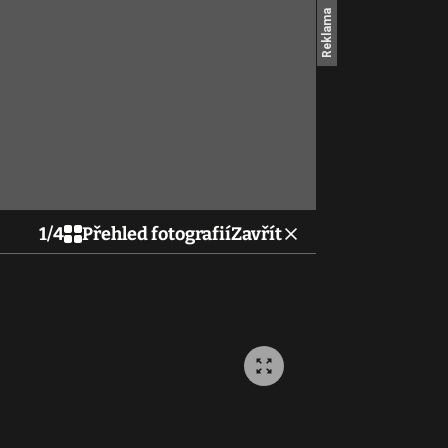
1
/
4
Přehled fotografií
Zavřít