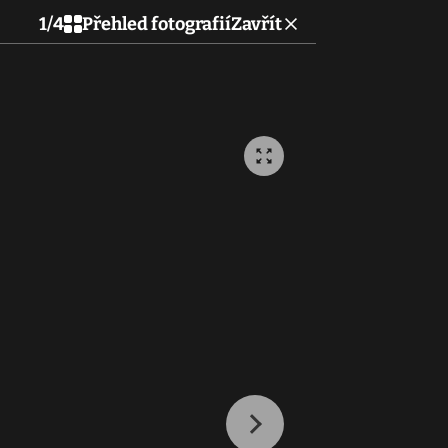
1
/
4
Přehled fotografií
Zavřít