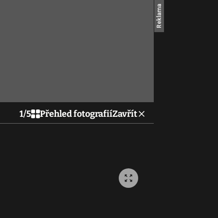
1
/
5
Přehled fotografií
Zavřít