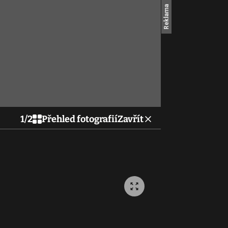
1
/
2
Přehled fotografií
Zavřít