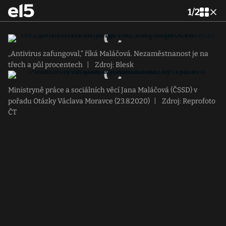
1
/
2
„Antivirus zafungoval,“ říká Maláčová. Nezaměstnanost je na
třech a půl procentech
|
Zdroj: Blesk
Ministryně práce a sociálních věcí Jana Maláčová (ČSSD) v
pořadu Otázky Václava Moravce (23.8.2020)
|
Zdroj: Reprofoto
ČT