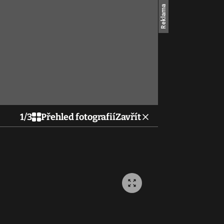
1
/
3
Přehled fotografií
Zavřít