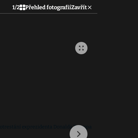
1
/
2
Přehled fotografií
Zavřít