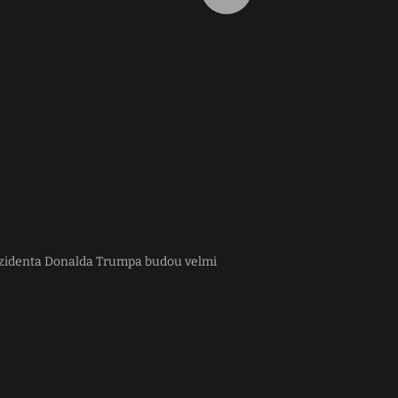
prezidenta Donalda Trumpa budou velmi
Pro exprezidenta Trum
dostane ten největší m