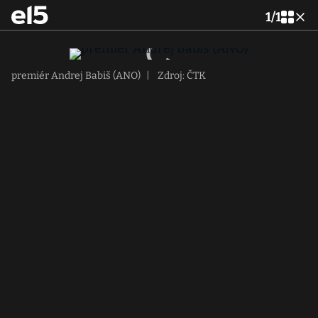
1
/
1
premiér Andrej Babiš (ANO)
|
Zdroj: ČTK