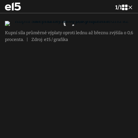
1
/
1
Kupní síla průměrné výplaty oproti lednu až březnu zvýšila o 0,6
procenta.
|
Zdroj: e15 / grafika