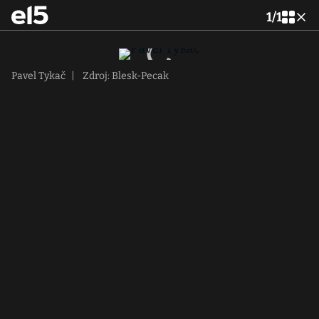
1
/
1
Pavel Tykač
|
Zdroj: Blesk-Pecak