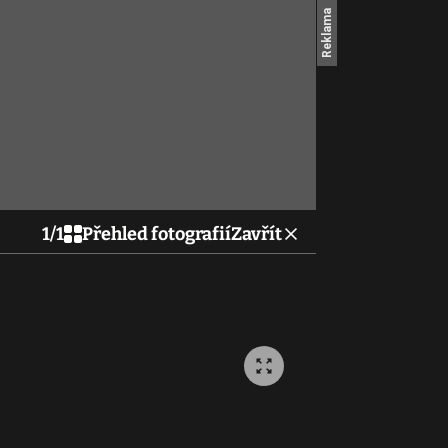
1
/
1
Přehled fotografií
Zavřít