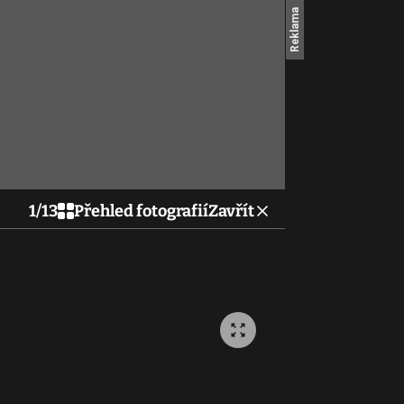
1
/
13
Přehled fotografií
Zavřít