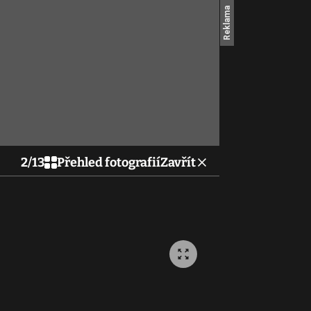
2
/
13
Přehled fotografií
Zavřít