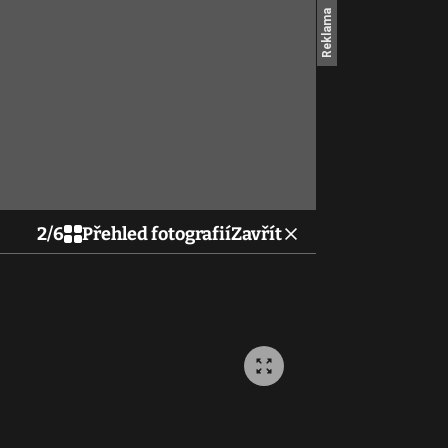
2
/
6
Přehled fotografií
Zavřít