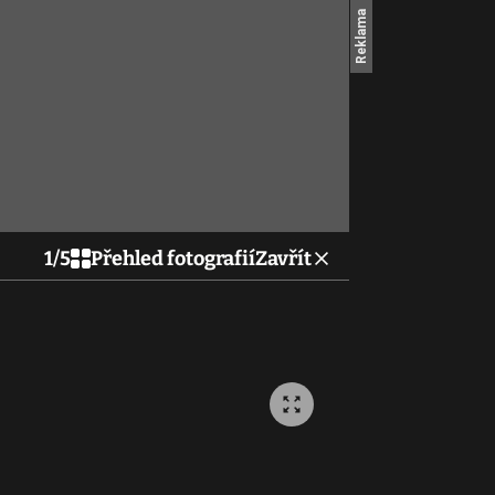
1
/
5
Přehled fotografií
Zavřít